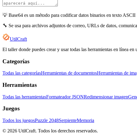
💡
Base64 es un método para codificar datos binarios en texto ASCII
🔧
Se usa para archivos adjuntos de correo, URLs de datos, comunica
UtilCraft
El taller donde puedes crear y usar todas las herramientas en línea en 
Categorías
Todas las categorías
Herramientas de documentos
Herramientas de im
Herramientas
Todas las herramientas
Formateador JSON
Redimensionar imagen
Gene
Juegos
Todos los juegos
Puzzle 2048
Serpiente
Memoria
©
2026
UtilCraft.
Todos los derechos reservados.