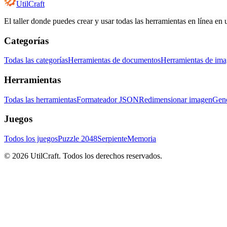
UtilCraft
El taller donde puedes crear y usar todas las herramientas en línea en 
Categorías
Todas las categorías
Herramientas de documentos
Herramientas de im
Herramientas
Todas las herramientas
Formateador JSON
Redimensionar imagen
Gene
Juegos
Todos los juegos
Puzzle 2048
Serpiente
Memoria
©
2026
UtilCraft.
Todos los derechos reservados.