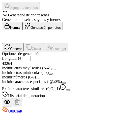
Agregar a favoritos
Generador de contraseñas
Genera contraseñas seguras y fuertes
Normal
Generación por lotes
Generar
Copiar
Descargar
Opciones de generación
Longitud
4
32
64
Incluir letras mayúsculas (A-Z)
Incluir letras minúsculas (a-z)
Incluir números (0-9)
Incluir caracteres especiales (!@#$%)
Excluir caracteres similares (0,O,l,1)
Historial de generación
UtilCraft