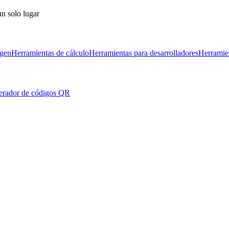
un solo lugar
agen
Herramientas de cálculo
Herramientas para desarrolladores
Herramie
rador de códigos QR