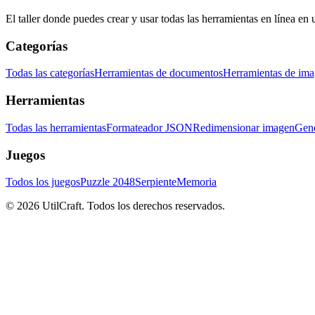
El taller donde puedes crear y usar todas las herramientas en línea en 
Categorías
Todas las categorías
Herramientas de documentos
Herramientas de im
Herramientas
Todas las herramientas
Formateador JSON
Redimensionar imagen
Gene
Juegos
Todos los juegos
Puzzle 2048
Serpiente
Memoria
©
2026
UtilCraft.
Todos los derechos reservados.