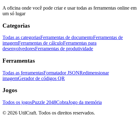
A oficina onde você pode criar e usar todas as ferramentas online em
um só lugar
Categorias
Todas as categorias
Ferramentas de documento
Ferramentas de
imagem
Ferramentas de cálculo
Ferramentas para
desenvolvedores
Ferramentas de produtividade
Ferramentas
Todas as ferramentas
Formatador JSON
Redimensionar
imagem
Gerador de códigos QR
Jogos
Todos os jogos
Puzzle 2048
Cobra
Jogo da memória
©
2026
UtilCraft.
Todos os direitos reservados.