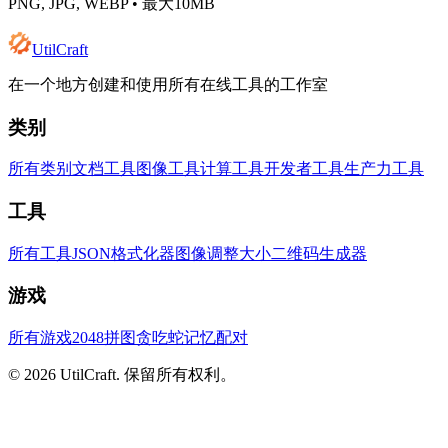
PNG, JPG, WEBP •
最大10MB
UtilCraft
在一个地方创建和使用所有在线工具的工作室
类别
所有类别
文档工具
图像工具
计算工具
开发者工具
生产力工具
工具
所有工具
JSON格式化器
图像调整大小
二维码生成器
游戏
所有游戏
2048拼图
贪吃蛇
记忆配对
©
2026
UtilCraft.
保留所有权利。